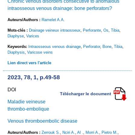
Chronic venous disorders consecutive to anomalous
intraosseous venous drainage: bone perforators?
Auteurs/Authors :
Ramelet A.A.
Mots-clés :
Drainage veineux intraosseux
,
Perforante
,
Os
,
Tibia
,
Diaphyse
,
Varices
Keywords:
Intraosseous venous drainage
,
Perforator
,
Bone
,
Tibia
,
Diaphysis
,
Varicose veins
Lien direct vers l'article
2023, 78, 1, p.49-58
DOI
Télécharger le document
Maladie veineuse
thrombo-embolique
Venous thromboembolic disease
Auteurs/Authors :
Zerrouk S.
,
Nciri A.
,
Al .
,
Morri A.
,
Pietro M.
,