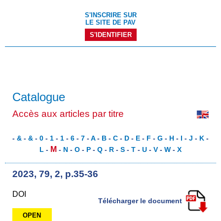
S'INSCRIRE SUR
LE SITE DE PAV
S'IDENTIFIER
Catalogue
Accès aux articles par titre
-
&
-
&
-
0
-
1
-
1
-
6
-
7
-
A
-
B
-
C
-
D
-
E
-
F
-
G
-
H
-
I
-
J
-
K
-
M
L
-
-
N
-
O
-
P
-
Q
-
R
-
S
-
T
-
U
-
V
-
W
-
X
2023, 79, 2, p.35-36
DOI
Télécharger le document
OPEN