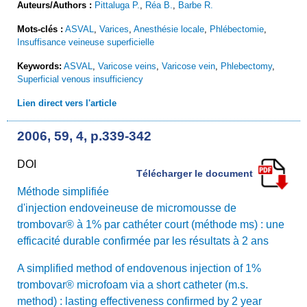
Auteurs/Authors :
Pittaluga P.
,
Réa B.
,
Barbe R.
Mots-clés :
ASVAL
,
Varices
,
Anesthésie locale
,
Phlébectomie
,
Insuffisance veineuse superficielle
Keywords:
ASVAL
,
Varicose veins
,
Varicose vein
,
Phlebectomy
,
Superficial venous insufficiency
Lien direct vers l'article
2006, 59, 4, p.339-342
DOI
Télécharger le document
Méthode simplifiée
d'injection endoveineuse de micromousse de
trombovar® à 1% par cathéter court (méthode ms) : une
efficacité durable confirmée par les résultats à 2 ans
A simplified method of endovenous injection of 1%
trombovar® microfoam via a short catheter (m.s.
method) : lasting effectiveness confirmed by 2 year