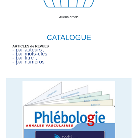
Aucun article
CATALOGUE
ARTICLES de REVUES
- par auteurs
- par mots-clés
- par titre
- par numéros