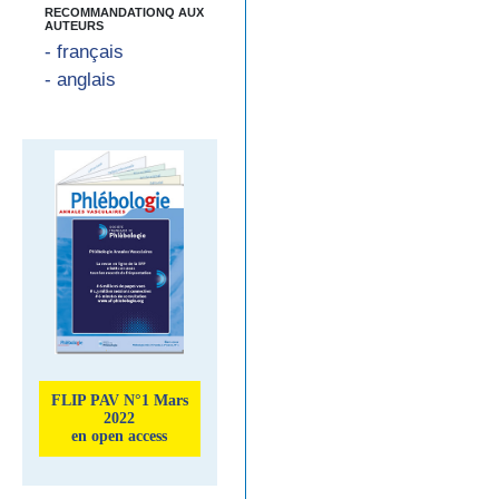
RECOMMANDATIONQ AUX
AUTEURS
- français
- anglais
FLIP PAV N°1 Mars
2022
en open access