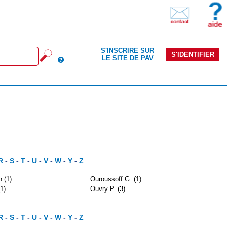
S'INSCRIRE SUR
S'IDENTIFIER
LE SITE DE PAV
R
-
S
-
T
-
U
-
V
-
W
-
Y
-
Z
n
(1)
Ouroussoff G.
(1)
1)
Ouvry P.
(3)
R
-
S
-
T
-
U
-
V
-
W
-
Y
-
Z