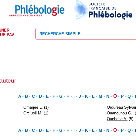
NNER
VUE PAV
 auteur
O
A
-
B
-
C
-
D
-
E
-
F
-
G
-
H
-
I
-
J
-
K
-
L
-
M
-
N
-
-
P
-
Q
-
Omarjee L.
(1)
Ordureau Sylvai
Orciuoli M.
(1)
Ouanounou G..
(
Ouchene A.
(5)
O
A
-
B
-
C
-
D
-
E
-
F
-
G
-
H
-
I
-
J
-
K
-
L
-
M
-
N
-
-
P
-
Q
-