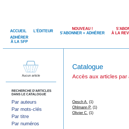
NOUVEAU !
S'ABO
ACCUEIL
L'ÉDITEUR
S'ABONNER + ADHÉRER
À LA RE
ADHÉRER
À LA SFP
Catalogue
Accès aux articles par
Aucun article
RECHERCHE D'ARTICLES
DANS LE CATALOGUE
Par auteurs
Oesch A.
(1)
Ohlmann P.
(1)
Par mots-clés
Olivier C.
(1)
Par titre
Par numéros