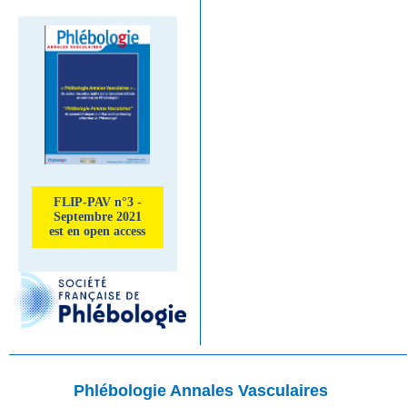
FLIP-PAV n°3 -
Septembre 2021
est en open access
Phlébologie Annales Vasculaires