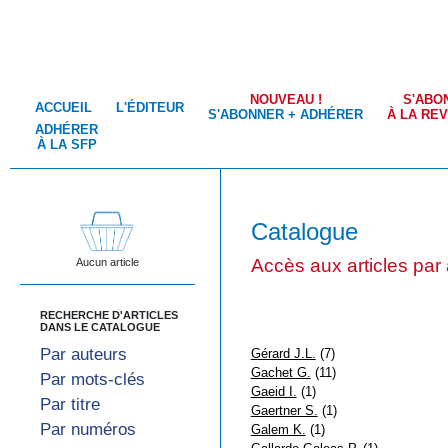
NOUVEAU !
S'ABO
ACCUEIL
L'ÉDITEUR
S'ABONNER + ADHÉRER
À LA RE
ADHÉRER
À LA SFP
Catalogue
Accès aux articles par
Aucun article
RECHERCHE D'ARTICLES
DANS LE CATALOGUE
Par auteurs
Gérard J.L.
(7)
Gachet G.
(11)
Par mots-clés
Gaeid I.
(1)
Par titre
Gaertner S.
(1)
Par numéros
Galem K.
(1)