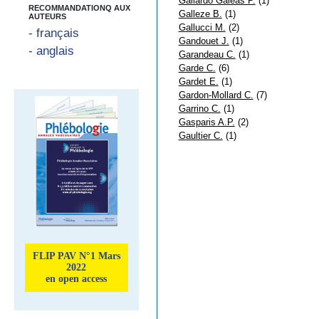
Gallardo Galeas P.
(1)
RECOMMANDATIONQ AUX
Galleze B.
(1)
AUTEURS
Gallucci M.
(2)
- français
Gandouet J.
(1)
- anglais
Garandeau C.
(1)
Garde C.
(6)
Gardet E.
(1)
Gardon-Mollard C.
(7)
Garrino C.
(1)
Gasparis A.P.
(2)
Gaultier C.
(1)
FLIP PAV N°1 Mars
2022
en open access