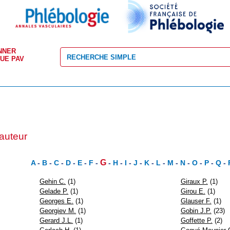
NNER
VUE PAV
 auteur
G
A
-
B
-
C
-
D
-
E
-
F
-
-
H
-
I
-
J
-
K
-
L
-
M
-
N
-
O
-
P
-
Q
-
Gehin C.
(1)
Giraux P.
(1)
Gelade P.
(1)
Girou E.
(1)
Georges E.
(1)
Glauser F.
(1)
Georgiev M.
(1)
Gobin J.P.
(23)
Gerard J.L.
(1)
Goffette P.
(2)