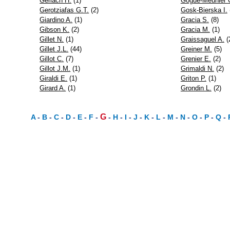
Gerlach H.
(1)
Gogué-Meunier 
Gerotziafas G.T.
(2)
Gosk-Bierska I.
Giardino A.
(1)
Gracia S.
(8)
Gibson K.
(2)
Gracia M.
(1)
Gillet N.
(1)
Graissaguel A.
(
Gillet J.L.
(44)
Greiner M.
(5)
Gillot C.
(7)
Grenier E.
(2)
Gillot J.M.
(1)
Grimaldi N.
(2)
Giraldi E.
(1)
Griton P.
(1)
Girard A.
(1)
Grondin L.
(2)
G
A
-
B
-
C
-
D
-
E
-
F
-
-
H
-
I
-
J
-
K
-
L
-
M
-
N
-
O
-
P
-
Q
-