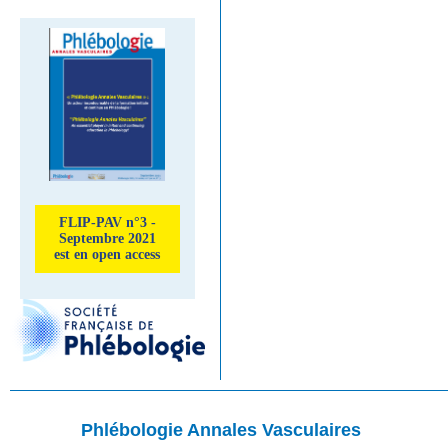
FLIP-PAV n°3 -
Septembre 2021
est en open access
Phlébologie Annales Vasculaires