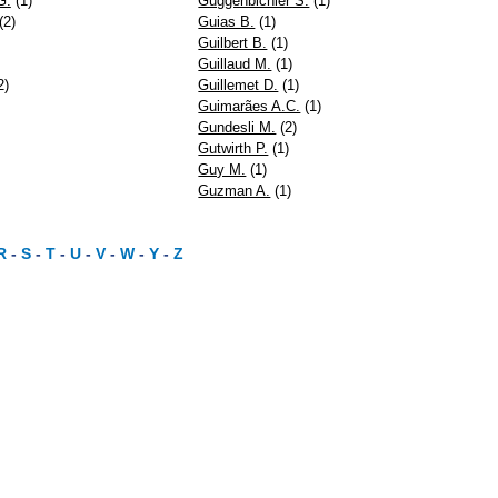
G.
(1)
Guggenbichler S.
(1)
(2)
Guias B.
(1)
Guilbert B.
(1)
Guillaud M.
(1)
2)
Guillemet D.
(1)
Guimarães A.C.
(1)
Gundesli M.
(2)
Gutwirth P.
(1)
Guy M.
(1)
Guzman A.
(1)
R
-
S
-
T
-
U
-
V
-
W
-
Y
-
Z