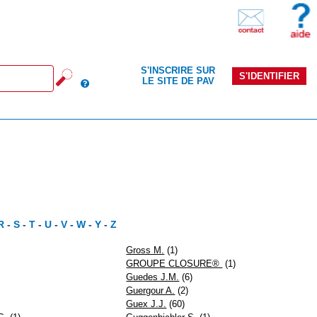
S'INSCRIRE SUR
S'IDENTIFIER
LE SITE DE PAV
R
-
S
-
T
-
U
-
V
-
W
-
Y
-
Z
Gross M.
(1)
GROUPE CLOSURE®
(1)
Guedes J.M.
(6)
Guergour A.
(2)
Guex J.J.
(60)