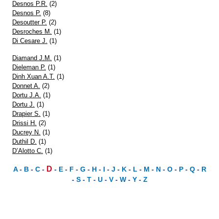
Desnos P.R.
(2)
Desnos P.
(8)
Desoutter P.
(2)
Desroches M.
(1)
Di Cesare J.
(1)
Diamand J.M.
(1)
Dieleman P.
(1)
Dinh Xuan A.T.
(1)
Donnet A.
(2)
Dortu J.A.
(1)
Dortu J.
(1)
Drapier S.
(1)
Drissi H.
(2)
Ducrey N.
(1)
Duthil D.
(1)
D’Alotto C.
(1)
D
A
-
B
-
C
-
-
E
-
F
-
G
-
H
-
I
-
J
-
K
-
L
-
M
-
N
-
O
-
P
-
Q
-
R
-
S
-
T
-
U
-
V
-
W
-
Y
-
Z