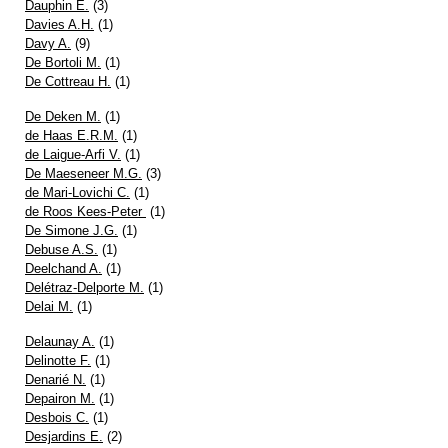
Dauphin E.
(3)
Davies A.H.
(1)
Davy A.
(9)
De Bortoli M.
(1)
De Cottreau H.
(1)
De Deken M.
(1)
de Haas E.R.M.
(1)
de Laigue-Arfi V.
(1)
De Maeseneer M.G.
(3)
de Mari-Lovichi C.
(1)
de Roos Kees-Peter
(1)
De Simone J.G.
(1)
Debuse A.S.
(1)
Deelchand A.
(1)
Delétraz-Delporte M.
(1)
Delai M.
(1)
Delaunay A.
(1)
Delinotte F.
(1)
Denarié N.
(1)
Depairon M.
(1)
Desbois C.
(1)
Desjardins E.
(2)