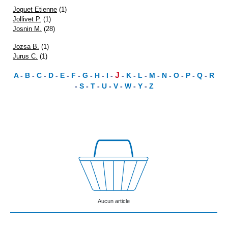
Joguet Etienne
(1)
Jollivet P.
(1)
Josnin M.
(28)
Jozsa B.
(1)
Jurus C.
(1)
J
A
-
B
-
C
-
D
-
E
-
F
-
G
-
H
-
I
-
-
K
-
L
-
M
-
N
-
O
-
P
-
Q
-
R
-
S
-
T
-
U
-
V
-
W
-
Y
-
Z
Aucun article