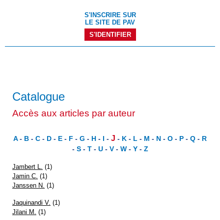
S'INSCRIRE SUR
LE SITE DE PAV
S'IDENTIFIER
Catalogue
Accès aux articles par auteur
J
A
-
B
-
C
-
D
-
E
-
F
-
G
-
H
-
I
-
-
K
-
L
-
M
-
N
-
O
-
P
-
Q
-
R
-
S
-
T
-
U
-
V
-
W
-
Y
-
Z
Jambert L.
(1)
Jamin C.
(1)
Janssen N.
(1)
Jaquinandi V.
(1)
Jilani M.
(1)