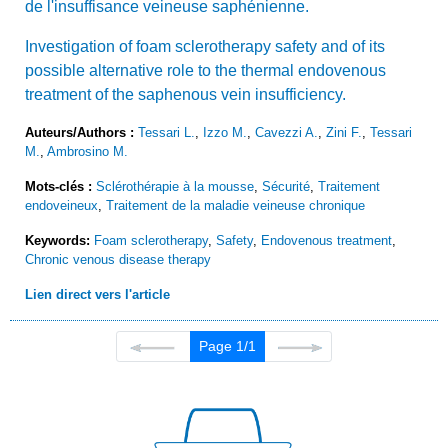
de l'insuffisance veineuse saphénienne.
Investigation of foam sclerotherapy safety and of its
possible alternative role to the thermal endovenous
treatment of the saphenous vein insufficiency.
Auteurs/Authors :
Tessari L.
,
Izzo M.
,
Cavezzi A.
,
Zini F.
,
Tessari
M.
,
Ambrosino M.
Mots-clés :
Sclérothérapie à la mousse
,
Sécurité
,
Traitement
endoveineux
,
Traitement de la maladie veineuse chronique
Keywords:
Foam sclerotherapy
,
Safety
,
Endovenous treatment
,
Chronic venous disease therapy
Lien direct vers l'article
Page 1/1