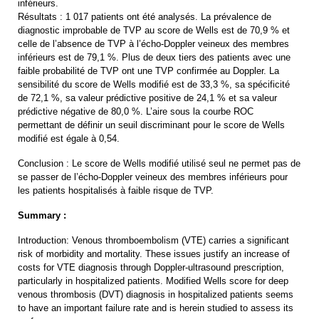
inférieurs.
Résultats : 1 017 patients ont été analysés. La prévalence de
diagnostic improbable de TVP au score de Wells est de 70,9 % et
celle de l’absence de TVP à l’écho-Doppler veineux des membres
inférieurs est de 79,1 %. Plus de deux tiers des patients avec une
faible probabilité de TVP ont une TVP confirmée au Doppler. La
sensibilité du score de Wells modifié est de 33,3 %, sa spécificité
de 72,1 %, sa valeur prédictive positive de 24,1 % et sa valeur
prédictive négative de 80,0 %. L’aire sous la courbe ROC
permettant de définir un seuil discriminant pour le score de Wells
modifié est égale à 0,54.
Conclusion : Le score de Wells modifié utilisé seul ne permet pas de
se passer de l’écho-Doppler veineux des membres inférieurs pour
les patients hospitalisés à faible risque de TVP.
Summary :
Introduction: Venous thromboembolism (VTE) carries a significant
risk of morbidity and mortality. These issues justify an increase of
costs for VTE diagnosis through Doppler-ultrasound prescription,
particularly in hospitalized patients. Modified Wells score for deep
venous thrombosis (DVT) diagnosis in hospitalized patients seems
to have an important failure rate and is herein studied to assess its