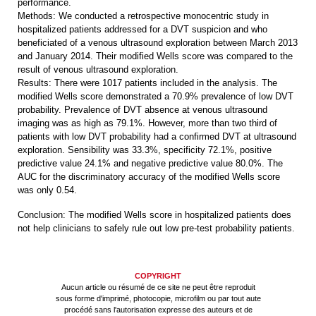
performance.
Methods: We conducted a retrospective monocentric study in
hospitalized patients addressed for a DVT suspicion and who
beneficiated of a venous ultrasound exploration between March 2013
and January 2014. Their modified Wells score was compared to the
result of venous ultrasound exploration.
Results: There were 1017 patients included in the analysis. The
modified Wells score demonstrated a 70.9% prevalence of low DVT
probability. Prevalence of DVT absence at venous ultrasound
imaging was as high as 79.1%. However, more than two third of
patients with low DVT probability had a confirmed DVT at ultrasound
exploration. Sensibility was 33.3%, specificity 72.1%, positive
predictive value 24.1% and negative predictive value 80.0%. The
AUC for the discriminatory accuracy of the modified Wells score
was only 0.54.
Conclusion: The modified Wells score in hospitalized patients does
not help clinicians to safely rule out low pre-test probability patients.
COPYRIGHT
Aucun article ou résumé de ce site ne peut être reproduit
sous forme d'imprimé, photocopie, microfilm ou par tout aute
procédé sans l'autorisation expresse des auteurs et de