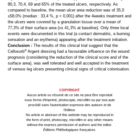
80,3, 70,4, 69 and 65% of the treated ulcers, respectively. As
compared to baseline, the mean ulcer area reduction was of 35,0
±58,0% (median : 33,4 %, p < 0,001) after the 4weeks treatment and
the ulcers were covered by a granulation tissue over a mean of
77,3% of their surface area (vs 41,3% at baseline). Only three local
events were documented in this trial (a contact dermatitis, a burning
sensation and an erythema) appearing after the treatment initiation.
Conclusion :
The results of this clinical trial suggest that the
®
Cellosorb
Argent dressing had a favourable influence on the wound
prognosis (considering the reduction of the clinical score and of the
surface area), was well tolerated and well accepted in the treatment
of venous leg ulcers presenting clinical signs of critical colonisation.
COPYRIGHT
Aucun article ou résumé de ce site ne peut être reproduit
sous forme d'imprimé, photocopie, microfilm ou par tout aute
procédé sans l'autorisation expresse des auteurs et de
l'éditeur.
No article or abstract of this website may be reproduced in
the form of print, photocopy, microfilm or any other means
without the express permission of authors and the editor.
Éditions Phlébologiques françaises.