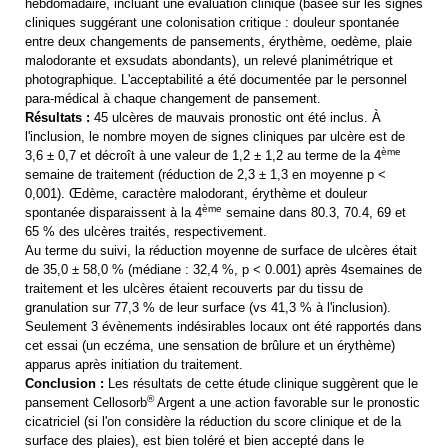
hebdomadaire, incluant une évaluation clinique (basée sur les signes
cliniques suggérant une colonisation critique : douleur spontanée
entre deux changements de pansements, érythème, oedème, plaie
malodorante et exsudats abondants), un relevé planimétrique et
photographique. L'acceptabilité a été documentée par le personnel
para-médical à chaque changement de pansement.
Résultats :
45 ulcères de mauvais pronostic ont été inclus. À
l'inclusion, le nombre moyen de signes cliniques par ulcère est de
ème
3,6 ± 0,7 et décroît à une valeur de 1,2 ± 1,2 au terme de la 4
semaine de traitement (réduction de 2,3 ± 1,3 en moyenne p <
0,001). Œdème, caractère malodorant, érythème et douleur
ème
spontanée disparaissent à la 4
semaine dans 80.3, 70.4, 69 et
65 % des ulcères traités, respectivement.
Au terme du suivi, la réduction moyenne de surface de ulcères était
de 35,0 ± 58,0 % (médiane : 32,4 %, p < 0.001) après 4semaines de
traitement et les ulcères étaient recouverts par du tissu de
granulation sur 77,3 % de leur surface (vs 41,3 % à l'inclusion).
Seulement 3 évènements indésirables locaux ont été rapportés dans
cet essai (un eczéma, une sensation de brûlure et un érythème)
apparus après initiation du traitement.
Conclusion :
Les résultats de cette étude clinique suggèrent que le
®
pansement Cellosorb
Argent a une action favorable sur le pronostic
cicatriciel (si l'on considère la réduction du score clinique et de la
surface des plaies), est bien toléré et bien accepté dans le