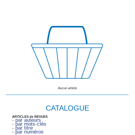
Aucun article
CATALOGUE
ARTICLES de REVUES
- par auteurs
- par mots-clés
- par titre
- par numéros