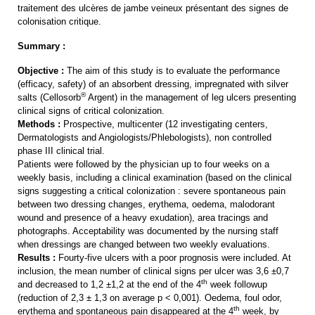
traitement des ulcères de jambe veineux présentant des signes de
colonisation critique.
Summary :
Objective :
The aim of this study is to evaluate the performance
(efficacy, safety) of an absorbent dressing, impregnated with silver
®
salts (Cellosorb
Argent) in the management of leg ulcers presenting
clinical signs of critical colonization.
Methods :
Prospective, multicenter (12 investigating centers,
Dermatologists and Angiologists/Phlebologists), non controlled
phase III clinical trial.
Patients were followed by the physician up to four weeks on a
weekly basis, including a clinical examination (based on the clinical
signs suggesting a critical colonization : severe spontaneous pain
between two dressing changes, erythema, oedema, malodorant
wound and presence of a heavy exudation), area tracings and
photographs. Acceptability was documented by the nursing staff
when dressings are changed between two weekly evaluations.
Results :
Fourty-five ulcers with a poor prognosis were included. At
inclusion, the mean number of clinical signs per ulcer was 3,6 ±0,7
th
and decreased to 1,2 ±1,2 at the end of the 4
week followup
(reduction of 2,3 ± 1,3 on average p < 0,001). Oedema, foul odor,
th
erythema and spontaneous pain disappeared at the 4
week, by