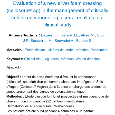
Evaluation of a new silver foam dressing
(cellosorb® ag) in the management of critically
colonized venous leg ulcers. resultats of a
clinical study
Auteurs/Authors :
Lazareth I.
,
Gérard J.L.
,
Alves M.
,
Gobin
J.P.
,
Santacreu M.
,
Sauvadet A.
,
Bohbot S.
Mots-clés :
Etude clinique
,
Ulcères de jambe
,
Infection
,
Pansement
Keywords:
Clinical trial
,
Leg ulcers
,
Infection
,
Wound dressing
Résumé :
Objectif :
Le but de cette étude est d'évaluer la performance
(efficacité, sécurité) d'un pansement absorbant imprégné de Sels
®
d'Argent (Cellosorb
Argent) dans la prise en charge des ulcères de
jambe présentant des signes de colonisation critique.
Méthodes :
Étude clinique loi Huriet prospective et multicentrique de
phase III non comparative (12 centres investigateurs,
Dermatologues et Angiologues/Phlébologues).
Les patients ont été suivi pendant 4 semaines à un rythme