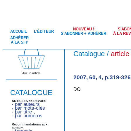
NOUVEAU !
S'ABO
ACCUEIL
L'ÉDITEUR
S'ABONNER + ADHÉRER
À LA RE
ADHÉRER
À LA SFP
Catalogue /
article
Aucun article
2007, 60, 4, p.319-326
DOI
CATALOGUE
ARTICLES de REVUES
- par auteurs
- par mots-clés
- par titre
- par numéros
Recommandations aux
auteurs