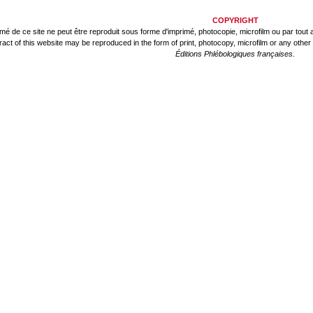
COPYRIGHT
mé de ce site ne peut être reproduit sous forme d'imprimé, photocopie, microfilm ou par tout a
tract of this website may be reproduced in the form of print, photocopy, microfilm or any othe
Éditions Phlébologiques françaises.