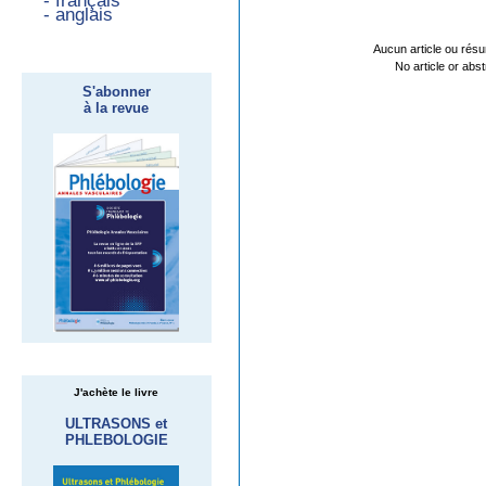
- français
- anglais
Aucun article ou résu
No article or abs
S'abonner
à la revue
J'achète le livre
ULTRASONS et
PHLEBOLOGIE