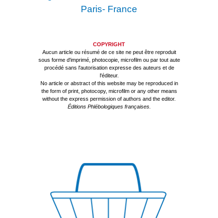
Paris- France
COPYRIGHT
Aucun article ou résumé de ce site ne peut être reproduit
sous forme d'imprimé, photocopie, microfilm ou par tout aute
procédé sans l'autorisation expresse des auteurs et de
l'éditeur.
No article or abstract of this website may be reproduced in
the form of print, photocopy, microfilm or any other means
without the express permission of authors and the editor.
Éditions Phlébologiques françaises.