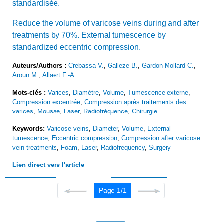
standardisée.
Reduce the volume of varicose veins during and after
treatments by 70%. External tumescence by
standardized eccentric compression.
Auteurs/Authors :
Crebassa V.
,
Galleze B.
,
Gardon-Mollard C.
,
Aroun M.
,
Allaert F.-A.
Mots-clés :
Varices
,
Diamètre
,
Volume
,
Tumescence externe
,
Compression excentrée
,
Compression après traitements des
varices
,
Mousse
,
Laser
,
Radiofréquence
,
Chirurgie
Keywords:
Varicose veins
,
Diameter
,
Volume
,
External
tumescence
,
Eccentric compression
,
Compression after varicose
vein treatments
,
Foam
,
Laser
,
Radiofrequency
,
Surgery
Lien direct vers l'article
Page 1/1